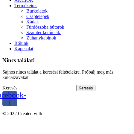
AKCIÓK
Termékeink
Burkolatok
Csaptelepek
Kádak
Fürdőszoba bútorok
Szaniter kerámiák
Zuhanykabinok
Rólunk
Kapcsolat
Nincs találat!
Sajnos nincs találat a keresési feltételekre. Próbálj meg más
kulcsszavakat.
Keresés:
acebook-
f
© 2022 Created with