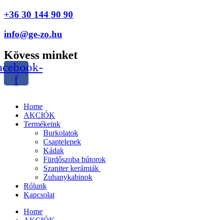
+36 30 144 90 90
info@ge-zo.hu
Kövess minket
acebook-
f
Home
AKCIÓK
Termékeink
Burkolatok
Csaptelepek
Kádak
Fürdőszoba bútorok
Szaniter kerámiák
Zuhanykabinok
Rólunk
Kapcsolat
Home